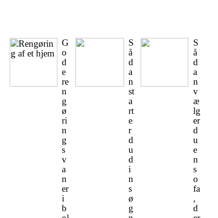
G
S
S
o
å
å
d
d
d
e
a
a
re
n
n
n
st
v
g
a
æ
ø
rt
lg
ri
e
er
n
r
d
g
d
u
s
u
e
v
d
n
a
i
s
n
n
o
er
s
fa
i
ø
,
b
g
d
ol
n
er