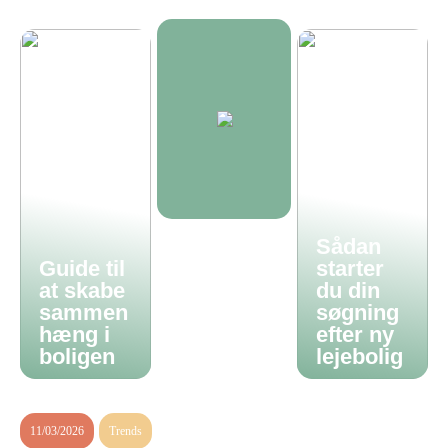
Sådan
Guide til
starter
at skabe
du din
sammen
søgning
hæng i
efter ny
boligen
lejebolig
11/03/2026
Trends