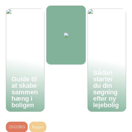
Sådan
Guide til
starter
at skabe
du din
sammen
søgning
hæng i
efter ny
boligen
lejebolig
25/12/2023
Byggeri