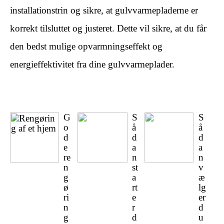
installationstrin og sikre, at gulvvarmepladerne er
korrekt tilsluttet og justeret. Dette vil sikre, at du får
den bedst mulige opvarmningseffekt og
energieffektivitet fra dine gulvvarmeplader.
G
S
S
o
å
å
d
d
d
e
a
a
re
n
n
n
st
v
g
a
æ
ø
rt
lg
ri
e
er
n
r
d
g
d
u