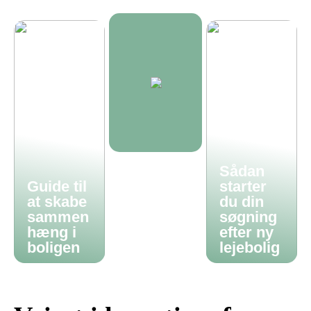
Sådan
Guide til
starter
at skabe
du din
sammen
søgning
hæng i
efter ny
boligen
lejebolig