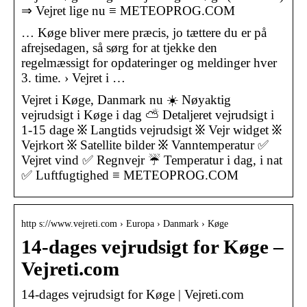
⇒ Vejret lige nu ≡ METEOPROG.COM
… Køge bliver mere præcis, jo tættere du er på
afrejsedagen, så sørg for at tjekke den
regelmæssigt for opdateringer og meldinger hver
3. time. › Vejret i …
Vejret i Køge, Danmark nu ☀️ Nøyaktig
vejrudsigt i Køge i dag ⛅ Detaljeret vejrudsigt i
1-15 dage ፠ Langtids vejrudsigt ፠ Vejr widget ፠
Vejrkort ፠ Satellite bilder ፠ Vanntemperatur ✅
Vejret vind ✅ Regnvejr ☔ Temperatur i dag, i nat
✅ Luftfugtighed ≡ METEOPROG.COM
http s://www.vejreti.com › Europa › Danmark › Køge
14-dages vejrudsigt for Køge –
Vejreti.com
14-dages vejrudsigt for Køge | Vejreti.com