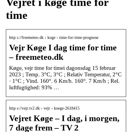
Vejret i køge time for
time
http s://freemeteo.dk › koge › time-for-time-prognose
Vejr Køge I dag time for time
– freemeteo.dk
Køge, vejr time for timei dagonsdag 15 februar
2023 ; Temp. 3°C, 3°C ; Relativ Temperatur, 2°C
· 1°C ; Vind. 160°. 6 Km/h. 160°. 7 Km/h ; Rel.
luftfugtighed: 93% …
http s://vejr.tv2.dk › vejr › koege-2618415
Vejret Køge – I dag, i morgen,
7 dage frem – TV 2