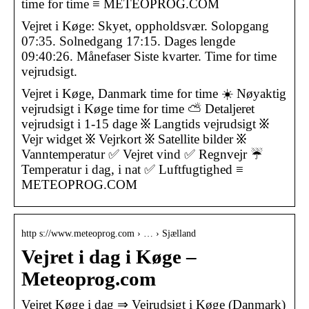
time for time ≡ METEOPROG.COM
Vejret i Køge: Skyet, oppholdsvær. Solopgang
07:35. Solnedgang 17:15. Dages lengde
09:40:26. Månefaser Siste kvarter. Time for time
vejrudsigt.
Vejret i Køge, Danmark time for time ☀️ Nøyaktig
vejrudsigt i Køge time for time ⛅ Detaljeret
vejrudsigt i 1-15 dage ፠ Langtids vejrudsigt ፠
Vejr widget ፠ Vejrkort ፠ Satellite bilder ፠
Vanntemperatur ✅ Vejret vind ✅ Regnvejr ☔
Temperatur i dag, i nat ✅ Luftfugtighed ≡
METEOPROG.COM
http s://www.meteoprog.com › … › Sjælland
Vejret i dag i Køge –
Meteoprog.com
Vejret Køge i dag ⇒ Vejrudsigt i Køge (Danmark)