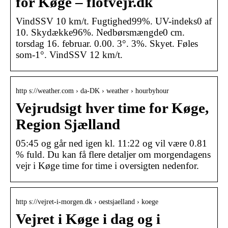
for Køge – flotvejr.dk
VindSSV 10 km/t. Fugtighed99%. UV-indeks0 af
10. Skydække96%. Nedbørsmængde0 cm.
torsdag 16. februar. 0.00. 3°. 3%. Skyet. Føles
som-1°. VindSSV 12 km/t.
http s://weather.com › da-DK › weather › hourbyhour
Vejrudsigt hver time for Køge,
Region Sjælland
05:45 og går ned igen kl. 11:22 og vil være 0.81
% fuld. Du kan få flere detaljer om morgendagens
vejr i Køge time for time i oversigten nedenfor.
http s://vejret-i-morgen.dk › oestsjaelland › koege
Vejret i Køge i dag og i