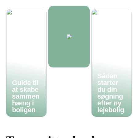
Sådan
Guide til
starter
at skabe
du din
sammen
søgning
hæng i
efter ny
boligen
lejebolig