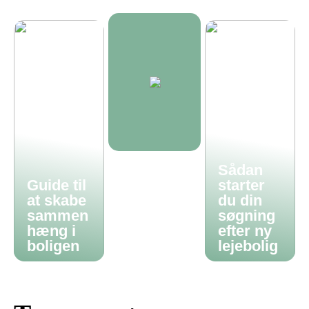
Sådan
Guide til
starter
at skabe
du din
sammen
søgning
hæng i
efter ny
boligen
lejebolig