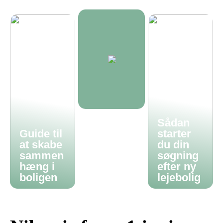
Sådan
Guide til
starter
at skabe
du din
sammen
søgning
hæng i
efter ny
boligen
lejebolig