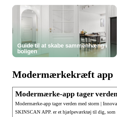
Guide til at skabe sammenhæng i
boligen
Modermærkekræft app
Modermærke-app tager verden
Modermærke-app tager verden med storm | Innova
SKINSCAN APP. er et hjælpeværktøj til dig, som 