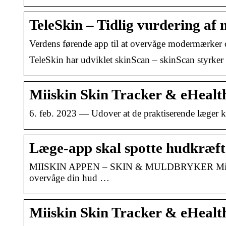
TeleSkin – Tidlig vurdering af
Verdens førende app til at overvåge modermærker og
TeleSkin har udviklet skinScan – skinScan styrk
Miiskin Skin Tracker & eHealth
6. feb. 2023 — Udover at de praktiserende læger ka
Læge-app skal spotte hudkræft 
MIISKIN APPEN – SKIN & MULDBRYKER Miiskin-ap
overvåge din hud …
Miiskin Skin Tracker & eHealth