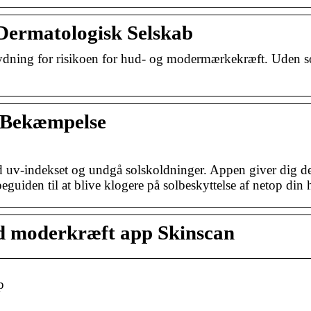
Dermatologisk Selskab
ydning for risikoen for hud- og modermærkekræft. Uden sol
s Bekæmpelse
uv-indekset og undgå solskoldninger. Appen giver dig det
guiden til at blive klogere på solbeskyttelse af netop din 
d moderkræft app Skinscan
p