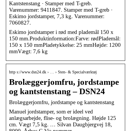
Kantstenstang · Stamper med T-greb.
Varenummer: 9411847. Stamper med T-greb ·
Eskimo jordstamper, 7,3 kg. Varenummer:
7060827.
Eskimo jordstamper i rød med plademål 150 x
150 mm.Produktinformation:Farve: rødPlademål:
150 x 150 mmPladetykkelse: 25 mmHøjde: 1200
mmVægt: 7,6 kg
http s://www.dsn24.dk › … › Sten- & Specialværktøj
Brolæggerjomfru, jordstampe
og kantstenstang – DSN24
Brolæggerjomfru, jordstampe og kantstenstang
Manuel jordstamper, som er ideel ved
anlægsarbejde, flise- og brolægning. Højde 125
cm. Vægt 7,5 kg. … Silvan Daugbjergvej 18,
8000, Århus C Vis nummer.