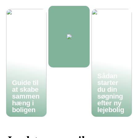
Sådan
Guide til
starter
at skabe
du din
sammen
søgning
hæng i
efter ny
boligen
lejebolig