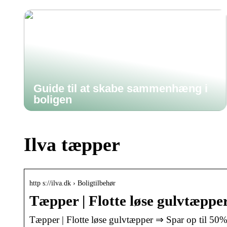
Guide til at skabe sammenhæng i
boligen
Ilva tæpper
http s://ilva.dk › Boligtilbehør
Tæpper | Flotte løse gulvtæppe
Tæpper | Flotte løse gulvtæpper ⇒ Spar op til 50