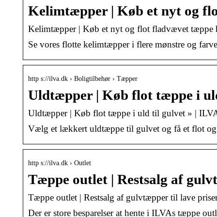
Kelimtæpper | Køb et nyt og fl
Kelimtæpper | Køb et nyt og flot fladvævet tæppe 
Se vores flotte kelimtæpper i flere mønstre og far
http s://ilva.dk › Boligtilbehør › Tæpper
Uldtæpper | Køb flot tæppe i ul
Uldtæpper | Køb flot tæppe i uld til gulvet » | ILV
Vælg et lækkert uldtæppe til gulvet og få et flot o
http s://ilva.dk › Outlet
Tæppe outlet | Restsalg af gulv
Tæppe outlet | Restsalg af gulvtæpper til lave prise
Der er store besparelser at hente i ILVAs tæppe outl