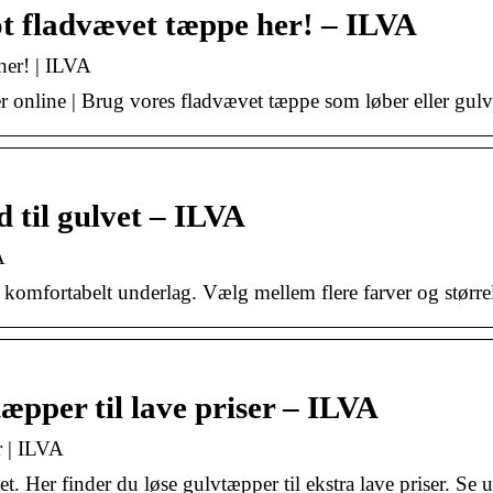
ot fladvævet tæppe her! – ILVA
her! | ILVA
ver online | Brug vores fladvævet tæppe som løber eller gu
d til gulvet – ILVA
A
g komfortabelt underlag. Vælg mellem flere farver og størr
tæpper til lave priser – ILVA
r | ILVA
et. Her finder du løse gulvtæpper til ekstra lave priser. Se