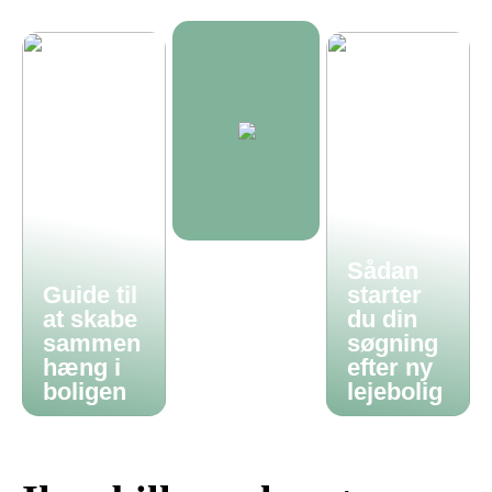
Sådan
Guide til
starter
at skabe
du din
sammen
søgning
hæng i
efter ny
boligen
lejebolig