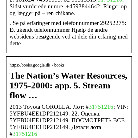
Sidst vurderede numre. +4593844642: Ringer op
og lægger på – ren chikane.
. Se på erfaringer med telefonnummer 29252275:
Et ukendt telefonnummer Hjælp de andre
websidens besøgende ved at dele din erfaring med
dette…
https://books.google.dk › books
The Nation’s Water Resources,
1975-2000: app. 5. Stream
flow …
2013 Toyota COROLLA. Лот: #
31751216
; VIN:
5YFBU4EE1DP212149. 22. Оценка:
5YFBU4EE1DP212149. ПОСМОТРЕТЬ ВСЕ.
5YFBU4EE1DP212149. Детали лота
#
31751216