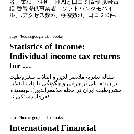
者、業種、住所、地図と口コミ情報.携帯電
話.番号提供事業者「ソフトバンクモバイ
ル」.アクセス数:6、検索数:0、口コミ:0件.
https://books.google.dk › books
Statistics of Income:
Individual income tax returns
for …
مقاله نشریه ملانصرالدین و انقلاب مشروطیت
ایران (تحلیلی بر چرایی و چگونگی بازتاب انقلاب
مشروطیت ایران در مجله ملانصرالدین). نویسنده:
فرهاد دشتکی نیا* ،.
https://books.google.dk › books
International Financial