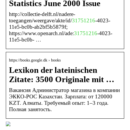
Statistics June 2000 Issue
http://collectie-delft.nl/nadere-
toegangen/weergave/akte/id/
31751216
-4023-
11e5-bc0b-ab2bf5b5879f;
https://www.openarch.nl/ade:
31751216
-4023-
11e5-bc0b- …
https://books.google.dk › books
Lexikon der lateinischen
Zitate: 3500 Originale mit …
Вакансия Администратор магазина в компании
ЭККО-РОС Казахстан. Зарплата: от 120000
KZT. Алматы. Требуемый опыт: 1–3 года.
Полная занятость.