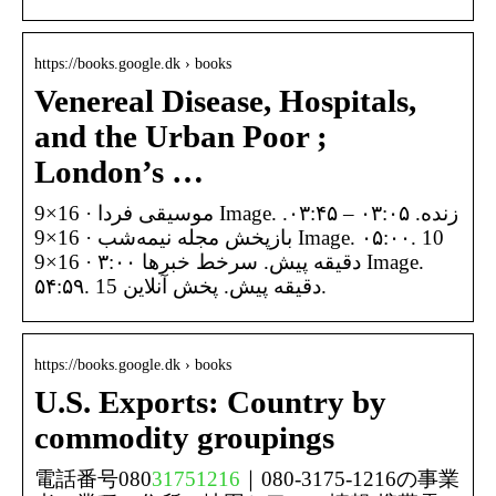
https://books.google.dk › books
Venereal Disease, Hospitals,
and the Urban Poor ;
London’s …
موسیقی فردا · 16×9 Image. زنده. ۰۳:۰۵ – ۰۳:۴۵.
بازپخش مجله نیمه‌شب · 16×9 Image. ۰۵:۰۰. 10
دقیقه پیش. سرخط خبرها ۳:۰۰ · 16×9 Image.
۵۴:۵۹. 15 دقیقه پیش. پخش آنلاین.
https://books.google.dk › books
U.S. Exports: Country by
commodity groupings
電話番号080
31751216
｜080-3175-1216の事業