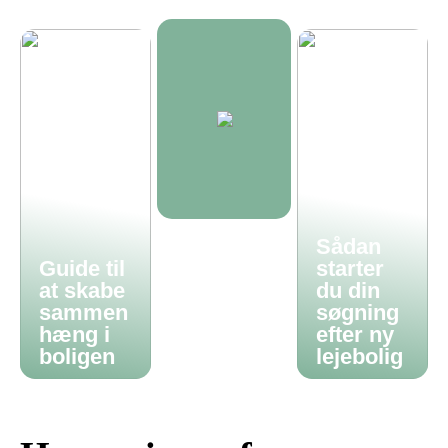
Sådan
Guide til
starter
at skabe
du din
sammen
søgning
hæng i
efter ny
boligen
lejebolig