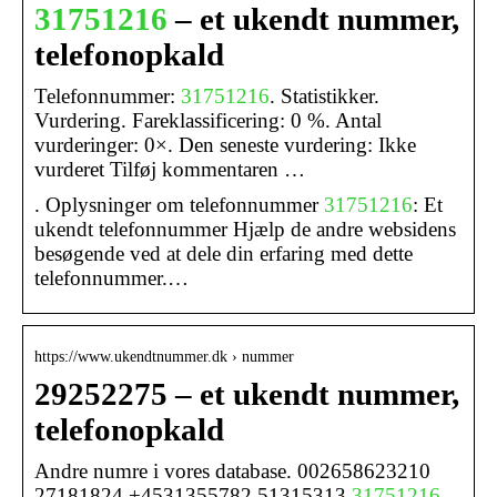
31751216
– et ukendt nummer,
telefonopkald
Telefonnummer:
31751216
. Statistikker.
Vurdering. Fareklassificering: 0 %. Antal
vurderinger: 0×. Den seneste vurdering: Ikke
vurderet Tilføj kommentaren …
. Oplysninger om telefonnummer
31751216
: Et
ukendt telefonnummer Hjælp de andre websidens
besøgende ved at dele din erfaring med dette
telefonnummer.…
https://www.ukendtnummer.dk › nummer
29252275 – et ukendt nummer,
telefonopkald
Andre numre i vores database. 002658623210
27181824 +4531355782 51315313
31751216
.